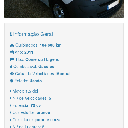
Informação Geral
Quilómetros:
184.600 km
Ano:
2011
Tipo:
Comercial Ligeiro
Combustível:
Gasóleo
Caixa de Velocidades:
Manual
Estado:
Usado
Motor:
1.5 dci
N.º de Velocidades:
5
Potência:
70 cv
Cor Exterior:
branco
Cor Interior:
preto e cinza
N.º de Lugares:
2