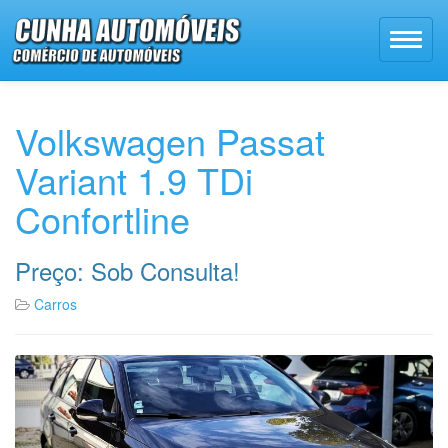
Volkswagen Passat
Variant 1.9 TDi
Confortline
Preço: Sob Consulta!
Carros