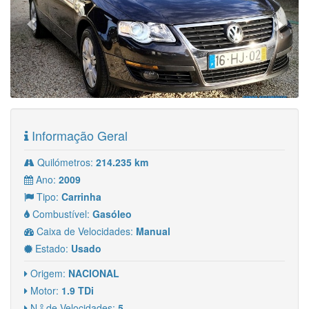
Informação Geral
Quilómetros:
214.235 km
Ano:
2009
Tipo:
Carrinha
Combustível:
Gasóleo
Caixa de Velocidades:
Manual
Estado:
Usado
Origem:
NACIONAL
Motor:
1.9 TDi
N.º de Velocidades:
5