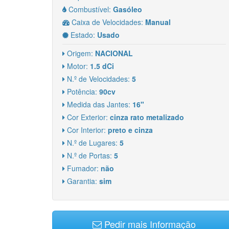
Combustível:
Gasóleo
Caixa de Velocidades:
Manual
Estado:
Usado
Origem:
NACIONAL
Motor:
1.5 dCi
N.º de Velocidades:
5
Potência:
90cv
Medida das Jantes:
16"
Cor Exterior:
cinza rato metalizado
Cor Interior:
preto e cinza
N.º de Lugares:
5
N.º de Portas:
5
Fumador:
não
Garantia:
sim
Pedir mais Informação