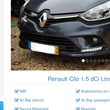
Renault Clio 1.5 dCi Li
ABS
Acabamentos em A
Air Bag (lateral)
Air Bag (passageir
Bancos Rebatíveis
Bluetooth